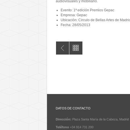
audiovisuales y mobiliario.
Evento: 1ª edición Premios Gepac
Empresa: Gepac
Ubicación: Circulo de Bellas Artes de Madri
Fecha: 28/05/2013
1ª edición Premios Gepac.
DATOS DE CONTACTO
Dirección:
Plaza Santa María de la Cabeza, Madrid
Teléfono
+34 914 731 200