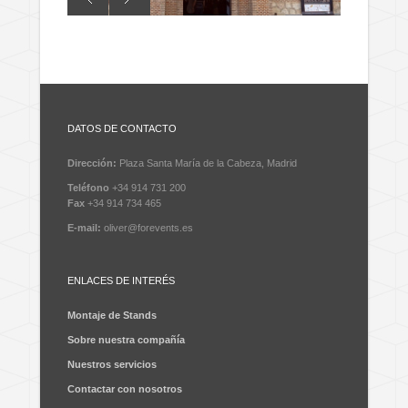
DATOS DE CONTACTO
Dirección:
Plaza Santa María de la Cabeza, Madrid
Teléfono
+34 914 731 200
Fax
+34 914 734 465
E-mail:
oliver@forevents.es
ENLACES DE INTERÉS
Montaje de Stands
Sobre nuestra compañía
Nuestros servicios
Contactar con nosotros